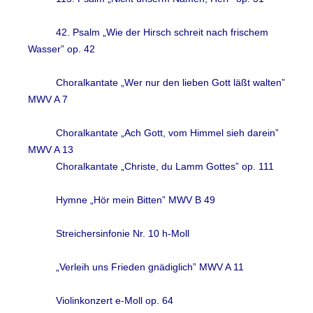
42. Psalm „Wie der Hirsch schreit nach frischem
Wasser” op. 42
Choralkantate „Wer nur den lieben Gott läßt walten”
MWV A 7
Choralkantate „Ach Gott, vom Himmel sieh darein”
MWV A 13
Choralkantate „Christe, du Lamm Gottes” op. 111
Hymne „Hör mein Bitten” MWV B 49
Streichersinfonie Nr. 10 h-Moll
„Verleih uns Frieden gnädiglich” MWV A 11
Violinkonzert e-Moll op. 64