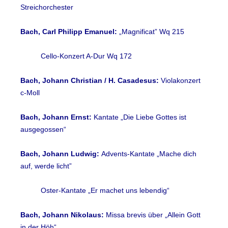
Streichorchester
Bach, Carl Philipp Emanuel:
„Magnificat” Wq 215
Cello-Konzert A-Dur Wq 172
Bach, Johann Christian / H. Casadesus:
Violakonzert
c-Moll
Bach, J
ohann Ernst:
Kantate „Die Liebe Gottes ist
ausgegossen“
Bach, Johann Ludwig:
Advents-Kantate „Mache dich
auf, werde licht”
Oster-Kantate „Er machet uns lebendig“
Bach, Johann Nikolaus:
Missa brevis über „Allein Gott
in der Höh“