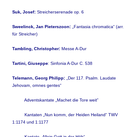
Suk, Josef:
Streicherserenade op. 6
Sweelinck, Jan Pieterszoon:
„Fantasia chromatica“ (arr.
für Streicher)
Tambling, Christopher:
Messe A-Dur
Tartini, Giuseppe
: Sinfonia A-Dur C. 538
Telemann, Georg Philipp:
„Der 117. Psalm. Laudate
Jehovam, omnes gentes“
Adventskantate „Machet die Tore weit”
Kantaten „Nun komm, der Heiden Heiland“ TWV
1:1174 und 1:1177
Kantate „Allein Gott in der Höh“