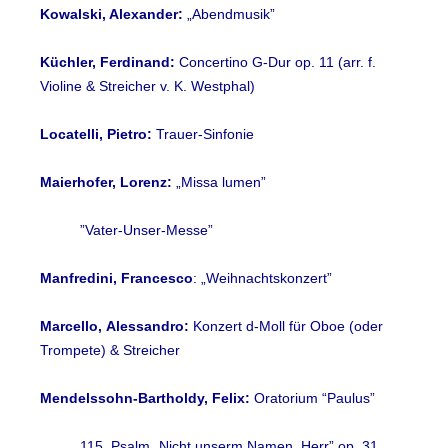
Kowalski, Alexander:
„Abendmusik”
Küchler, Ferdinand:
Concertino G-Dur op. 11 (arr. f.
Violine & Streicher v. K. Westphal)
Locatelli, Pietro:
Trauer-Sinfonie
Maierhofer, Lorenz:
„Missa lumen”
”Vater-Unser-Messe”
Manfredini, Francesco
: „Weihnachtskonzert”
Marcello
,
A
lessandro
:
Konzert d-Moll für Oboe (oder
Trompete) & Streicher
Mendelssohn-Bartholdy, Felix:
Oratorium “Paulus”
115. Psalm „Nicht unserm Namen, Herr” op. 31