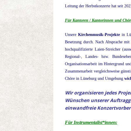
Leitung der Herbstkonzerte hat seit 20
Für Kantoren / Kantorinnen und Chör
Unsere
Kirchenmusik-Projekte
in Lün
Besetzung durch. Nach Absprache mit 
hochqualifizierte Laien-Streicher (aus
Regional-, Landes- bzw. Bundeseb
Organisationsarbeit im Hintergrund und
Zusammenarbeit vergleichsweise günsti
Chöre in Lüneburg und Umgebung
wic
Wir organisieren jedes Proj
Wünschen unserer Auftragge
einwandfreie Konzertvorber
Für Instrumentalist*innen: