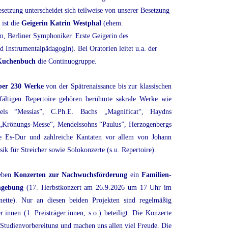
esetzung unterscheidet sich teilweise von unserer Besetzung
 ist die
Geigerin Katrin Westphal
(ehem.
, Berliner Symphoniker. Erste Geigerin des
d Instrumentalpädagogin). Bei Oratorien leitet u.a. der
 Kuchenbuch
die Continuogruppe.
ber 230 Werke
von der Spätrenaissance bis zur klassischen
fältigen Repertoire gehören berühmte sakrale Werke wie
els “Messias”,
C.Ph.E. Bachs „Magnificat“,
Haydns
„Krönungs-Messe“,
Mendelssohns “Paulus”, Herzogenbergs
se Es-Dur und zahlreiche Kantaten vor allem von Johann
k für Streicher sowie Solokonzerte (s.u. Repertoire).
neben
Konzerten zur Nachwuchsförderung
ein
Familien-
mgebung
(17. Herbstkonzert am 26.9.2026 um 17 Uhr im
nette). Nur an diesen beiden Projekten sind regelmäßig
:innen (1. Preisträger:innen, s.o.) beteiligt. Die Konzerte
Studienvorbereitung und machen uns allen viel Freude. Die