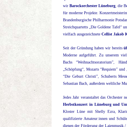
wir
Barockorchester Lüneburg
, die B
für moderne Projekte. Konzertmeisterin
Brandenburgische Philharmonie Potsdam
Streichquartetts „Die Goldene Tafel“ un
vielfach ausgezeichnete
Cellist Jakob
Seit der Gründung haben wir bereits
ü
Moderne aufgeführt. Zu unserem viel
Bachs “Weihnachtsoratorium”,
Händ
„Schöpfung“,
Mozarts “Requiem” und 
“Die Geburt Christi”, Schuberts Mes
Sebastian Bach, außerdem weltliche Musi
Jedes Jahr veranstaltet das Orchester 
Herbstkonzert in Lüneburg und U
Kloster Lüne mit Shelly Ezra, Klari
qualifizierte Amateur:innen und Schüler
dienen der Förderung der Laienmusik / 